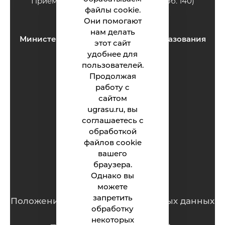
Приёмная: тел.: 8 (3463) 200-994 (доб. 140)
файлы cookie.
e-mail:
ii@ugrasu.ru
Они помогают
нам делать
Министерство науки и высшего образования
этот сайт
Российской Федерации
удобнее для
пользователей.
Продолжая
Институт
работу с
сайтом
Абитуриенту
ugrasu.ru, вы
Студенту
соглашаетесь с
обработкой
Родителям
файлов cookie
вашего
браузера.
Обращения граждан
Однако вы
можете
запретить
Положение о защите персональных данных
обработку
некоторых