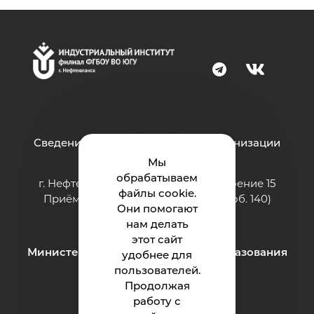
Сведения об образовательной организации
Мы
обрабатываем
г. Нефтеюганск, ул. Строителей, строение 15
файлы cookie.
Приёмная: тел.: 8 (3463) 200-994 (доб. 140)
Они помогают
e-mail:
ii@ugrasu.ru
нам делать
этот сайт
Министерство науки и высшего образования
удобнее для
Российской Федерации
пользователей.
Продолжая
работу с
Институт