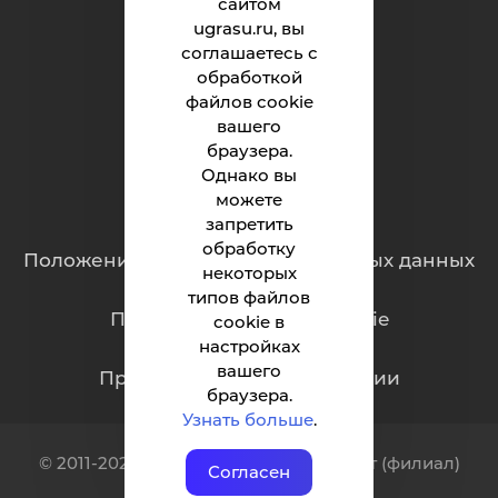
сайтом
ugrasu.ru, вы
Абитуриенту
соглашаетесь с
обработкой
Студенту
файлов cookie
Родителям
вашего
браузера.
Однако вы
можете
Обращения граждан
запретить
обработку
Положение о защите персональных данных
некоторых
типов файлов
Политика обработки cookie
cookie в
настройках
вашего
Противодействие коррупции
браузера.
Узнать больше
.
© 2011-2026 Индустриальный институт (филиал)
Согласен
ФГБОУ ВО «ЮГУ»