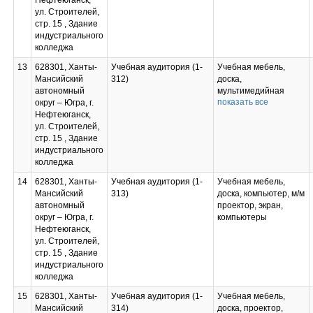
Нефтеюганск,
пособия (портреты
Microsoft VisualStudio,
Специализированная
ул. Строителей,
выдающихся ученых,
MySQL Installer for
мебель для
стр. 15 , Здание
поэтов, писателей и
Windows, NetBeans,
сервисного
индустриального
др.), информационно-
SQLServer
обслуживания ПК с
колледжа
коммуникативные
Management Studio,
заземлением и
средства, экранно-
Microsoft SQLServer
защитой от
13
628301, Ханты-
Учебная аудитория (1-
Учебная мебель,
звуковые пособия
Java Connector,
статического
Мансийский
312)
доска,
Android Studio, IntelliJ
напряжения;
автономный
мультимедийная
IDEA, Dia
Проектор и экран;
показать все
округ – Югра, г.
система в комплекте,
Маркерная доска;
Нефтеюганск,
МФУ лазерный,
Учебная мебель.
ул. Строителей,
Штатив для
Лицензионное ПО:
стр. 15 , Здание
фронтальных работ
Microsoft Office
индустриального
ШФР, коллекции
Professional Plus
колледжа
(Топливо, Чугун и
2016, Windows
сталь, Нефть и
14
628301, Ханты-
Учебная аудитория (1-
Учебная мебель,
Professional 10
продукты ее
Мансийский
313)
доска, компьютер, м/м
Russian Лицензия №
переработки),
автономный
проектор, экран,
66685971, Компас-3D
плакаты, установка
округ – Югра, г.
компьютеры
Лицензионное
титровальная, набор
Нефтеюганск,
соглашение №ЧЦ-21-
химической посуды,
ул. Строителей,
00073 от 22.03.2021
ареометры,
стр. 15 , Здание
г., Kaspersky Endpoint
вискозиметр.
индустриального
Security Лицензия
колледжа
26FE-210407-065740-
3-10935 от
15
628301, Ханты-
Учебная аудитория (1-
Учебная мебель,
07.04.2021 г.
Мансийский
314)
доска, проектор,