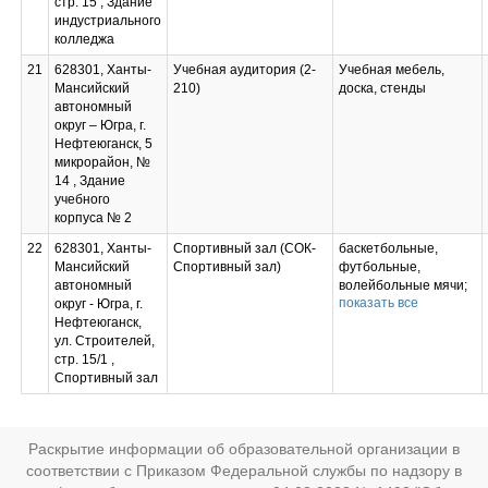
стр. 15 , Здание
обучения, инструкции
Маятник
индустриального
по их использованию
электростатический;
колледжа
и технике
Сетка по
безопасности
21
628301, Ханты-
Учебная аудитория (2-
Учебная мебель,
электростатике;
Мансийский
210)
доска, стенды
Султан
автономный
электростатический;
округ – Югра, г.
Миллиамперметр
Нефтеюганск, 5
лабораторный;
микрорайон, №
Динамометр 10Н (две
14 , Здание
шкалы); Прибор для
учебного
демонстрации
корпуса № 2
правил Ленца;
Магнит U-образный;
22
628301, Ханты-
Спортивный зал (СОК-
баскетбольные,
– Набор пружин;
Мансийский
Спортивный зал)
футбольные,
Прибор для
автономный
волейбольные мячи;
измерения длины;
показать все
округ - Югра, г.
щиты, ворота,
Камертоны на
Нефтеюганск,
корзины, сетки,
резонансных ящиках;
ул. Строителей,
антенны; стенка
Набор лабораторный
стр. 15/1 ,
гимнастическая;
«Оптика»; Набор
Спортивный зал
перекладина
дифракционных
навесная
решеток; Модель
универсальная для
атома
стенки
кристаллический.
Раскрытие информации об образовательной организации в
гимнастической;
Наглядные пособия:
соответствии с Приказом Федеральной службы по надзору в
гимнастические
комплекты учебных