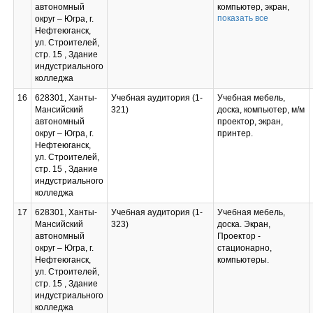
Свободно
автономный
компьютер, экран,
распространяемое
показать все
округ – Югра, г.
модель небесной
ПО: 7zip,
Нефтеюганск,
сферы, звездный
PascalABC.NET, Total
ул. Строителей,
глобус, подвижная
Commander, Eclipse
стр. 15 , Здание
карта звездного неба,
IDE for Java EE
индустриального
карта Луны, карта
Developers, .NET
колледжа
Венеры, карта Марса,
Framework JDK 8,
астрономический
Microsoft SQLServer
16
628301, Ханты-
Учебная аудитория (1-
Учебная мебель,
календарь (на
Express Edition,
Мансийский
321)
доска, компьютер, м/м
текущий учебный год)
Microsoft VisualStudio,
автономный
проектор, экран,
Учебная мебель,
MySQL Installer for
округ – Югра, г.
принтер.
проектор, компьютер,
Windows, NetBeans,
Нефтеюганск,
доски для
SQLServer
ул. Строителей,
информации
Management Studio,
стр. 15 , Здание
пробковые, доска 3-х
Microsoft SQLServer
индустриального
элементная, столы
Java Connector,
колледжа
лабораторные
Android Studio, IntelliJ
«Строитель».
17
628301, Ханты-
Учебная аудитория (1-
Учебная мебель,
IDEA
Технические средства
Мансийский
323)
доска. Экран,
обучения: экран
автономный
Проектор -
электронный
округ – Югра, г.
стационарно,
настенный;
Нефтеюганск,
компьютеры.
мультимедиа-
ул. Строителей,
проектор; Набор
стр. 15 , Здание
учебного
индустриального
оборудования ВТ11 с
колледжа