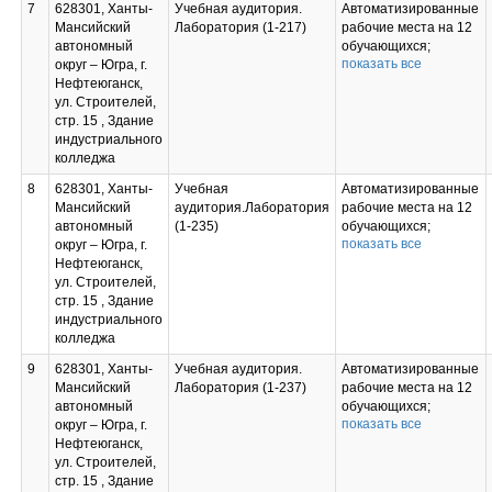
7
628301, Ханты-
Учебная аудитория.
Автоматизированные
Мансийский
Лаборатория (1-217)
рабочие места на 12
автономный
обучающихся;
показать все
округ – Югра, г.
Автоматизированное
Нефтеюганск,
рабочее место
ул. Строителей,
преподавателя;
стр. 15 , Здание
Проектор и экран;
индустриального
Маркерная доска;
колледжа
Сервер в
лаборатории
8
628301, Ханты-
Учебная
Автоматизированные
Лицензионное ПО:
Мансийский
аудитория.Лаборатория
рабочие места на 12
Microsoft Office
автономный
(1-235)
обучающихся;
Professional Plus
показать все
округ – Югра, г.
Автоматизированное
2016, Windows
Нефтеюганск,
рабочее место
Professional 10
ул. Строителей,
преподавателя;
Russian Лицензия №
стр. 15 , Здание
Проектор и экран;
66685971, Компас-3D
индустриального
Маркерная доска;
Лицензионное
колледжа
Свободно
соглашение №ЧЦ-21-
распространяемое
00073 от 22.03.2021
9
628301, Ханты-
Учебная аудитория.
Автоматизированные
ПО: 7zip,
г., Kaspersky Endpoint
Мансийский
Лаборатория (1-237)
рабочие места на 12
PascalABC.NET, Total
Security Лицензия
автономный
обучающихся;
Commander, Eclipse
26FE-210407-065740-
показать все
округ – Югра, г.
Автоматизированное
IDE for Java EE
3-10935 от
Нефтеюганск,
рабочее место
Developers, .NET
07.04.2021 г.
ул. Строителей,
преподавателя;
Framework JDK 8,
Свободно
стр. 15 , Здание
Проектор и экран;
Microsoft SQLServer