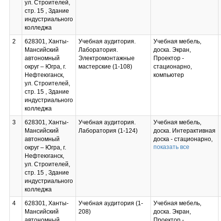
ул. Строителей,
стр. 15 , Здание
индустриального
колледжа
2
628301, Ханты-
Учебная аудитория.
Учебная мебель,
Мансийский
Лаборатория.
доска. Экран,
автономный
Электромонтажные
Проектор -
округ – Югра, г.
мастерские (1-108)
стационарно,
Нефтеюганск,
компьютер
ул. Строителей,
стр. 15 , Здание
индустриального
колледжа
3
628301, Ханты-
Учебная аудитория.
Учебная мебель,
Мансийский
Лаборатория (1-124)
доска. Интерактивная
автономный
доска - стационарно,
показать все
округ – Югра, г.
компьютер.
Нефтеюганск,
Лабораторные
ул. Строителей,
стенды, комплект
стр. 15 , Здание
лабораторного
индустриального
оборудования
колледжа
4
628301, Ханты-
Учебная аудитория (1-
Учебная мебель,
Мансийский
208)
доска. Экран,
автономный
Проектор -