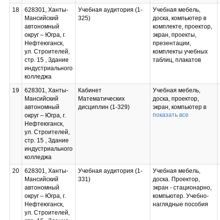
комплектом датчиков
18
628301, Ханты-
Учебная аудитория (1-
Учебная мебель,
«Физика»;
Мансийский
325)
доска, компьютер в
Трансформатор
автономный
комплекте, проектор,
универсальный;
округ – Югра, г.
экран, проекты,
Амперметры с
Нефтеюганск,
презентации,
гальванометром;
ул. Строителей,
комплекты учебных
Машина
стр. 15 , Здание
таблиц, плакатов
электрофорная;
индустриального
Электрометры;
колледжа
Конденсатор
переменной емкости;
19
628301, Ханты-
Кабинет
Учебная мебель,
Лабораторный набор
Мансийский
Математических
доска, проектор,
«Геометрическая
автономный
дисциплин (1-329)
экран, компьютер в
оптика»; Весы
показать все
округ – Югра, г.
комплекте, набор
учебные с гирями до
Нефтеюганск,
геометрических тел,
200 гр.; Динамометр
ул. Строителей,
геометрические тела
демонстрационный;
стр. 15 , Здание
с сечениями,
Катушка дроссельная
индустриального
чертежные
КД; Насос воздушный
колледжа
инструменты,
ручной; Реостат
таблицы.
ползунковый;
20
628301, Ханты-
Учебная аудитория (1-
Учебная мебель,
информационно-
Барометр-анероид;
Мансийский
331)
доска. Проектор,
коммуникативные
Модель двигателя
автономный
экран - стационарно,
средства, комплект
внутреннего;
округ – Югра, г.
компьютер. Учебно-
технической
Гигрометр
Нефтеюганск,
наглядные пособия
документации,
психрометрический;
ул. Строителей,
паспорта на средства
Магнит полосовой; –