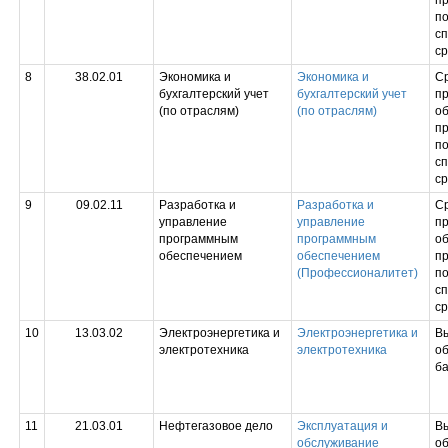
п
по
с
ср
8
38.02.01
Экономика и
Экономика и
С
бухгалтерский учет
бухгалтерский учет
п
(по отраслям)
(по отраслям)
об
п
по
с
ср
9
09.02.11
Разработка и
Разработка и
С
управление
управление
п
программным
программным
об
обеспечением
обеспечением
п
(Профессионалитет)
по
с
ср
10
13.03.02
Электроэнергетика и
Электроэнергетика и
В
электротехника
электротехника
об
б
11
21.03.01
Нефтегазовое дело
Эксплуатация и
В
обслуживание
об