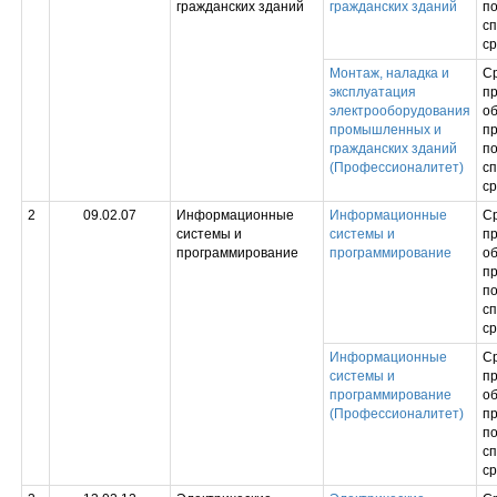
гражданских зданий
гражданских зданий
по
с
ср
Монтаж, наладка и
С
эксплуатация
п
электрооборудования
об
промышленных и
п
гражданских зданий
по
(Профессионалитет)
с
ср
2
09.02.07
Информационные
Информационные
С
системы и
системы и
п
программирование
программирование
об
п
по
с
ср
Информационные
С
системы и
п
программирование
об
(Профессионалитет)
п
по
с
ср