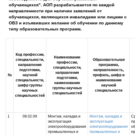
обучающихся". АОП разрабатывается по каждой
направленности при наличии заявлений от
обучающихся, являющихся инвалидами или лицами с
ОВЗ и изъявивших желание об обучении по данному
типу образовательных программ.
Код профессии,
Наименование
специальности,
Образовательная
профессии,
направления
программа,
специальности,
подготовки,
направленность,
направления
№
научной
профиль, шифр и
подготовки,
специальности,
наименование
наименование
шифр группы
научной
группы научных
научных
специальности
специальностей
специальностей
1
08.02.09
Монтаж, наладка и
Монтаж, наладка и
С
эксплуатация
эксплуатация
п
электрооборудования
электрооборудования
об
промышленных и
промышленных и
п