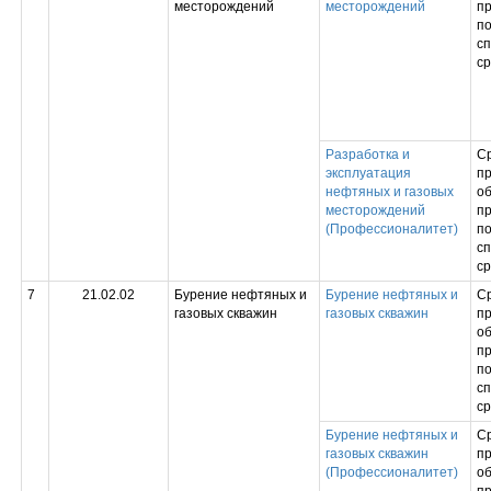
месторождений
месторождений
п
по
с
ср
Разработка и
С
эксплуатация
п
нефтяных и газовых
об
месторождений
п
(Профессионалитет)
по
с
ср
7
21.02.02
Бурение нефтяных и
Бурение нефтяных и
С
газовых скважин
газовых скважин
п
об
п
по
с
ср
Бурение нефтяных и
С
газовых скважин
п
(Профессионалитет)
об