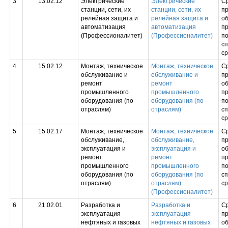
3
13.02.12
Электрические
Электрические
С
станции, сети, их
станции, сети, их
п
релейная защита и
релейная защита и
об
автоматизация
автоматизация
п
(Профессионалитет)
(Профессионалитет)
по
с
ср
4
15.02.12
Монтаж, техническое
Монтаж, техническое
С
обслуживание и
обслуживание и
п
ремонт
ремонт
об
промышленного
промышленного
п
оборудования (по
оборудования (по
по
отраслям)
отраслям)
с
ср
5
15.02.17
Монтаж, техническое
Монтаж, техническое
С
обслуживание,
обслуживание,
п
эксплуатация и
эксплуатация и
об
ремонт
ремонт
п
промышленного
промышленного
по
оборудования (по
оборудования (по
с
отраслям)
отраслям)
ср
(Профессионалитет)
6
21.02.01
Разработка и
Разработка и
С
эксплуатация
эксплуатация
п
нефтяных и газовых
нефтяных и газовых
об