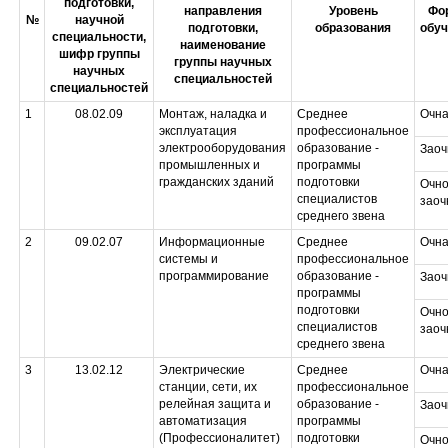
подготовки,
направления
Уровень
Фо
№
научной
подготовки,
образования
обуч
специальности,
наименование
шифр группы
группы научных
научных
специальностей
специальностей
1
08.02.09
Монтаж, наладка и
Среднее
Очн
эксплуатация
профессиональное
электрооборудования
образование -
Заоч
промышленных и
программы
гражданских зданий
подготовки
Очно
специалистов
заоч
среднего звена
2
09.02.07
Информационные
Среднее
Очн
системы и
профессиональное
программирование
образование -
Заоч
программы
подготовки
Очно
специалистов
заоч
среднего звена
3
13.02.12
Электрические
Среднее
Очн
станции, сети, их
профессиональное
релейная защита и
образование -
Заоч
автоматизация
программы
(Профессионалитет)
подготовки
Очно