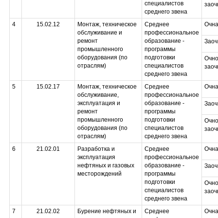
специалистов
заоч
среднего звена
4
15.02.12
Монтаж, техническое
Среднее
Очн
обслуживание и
профессиональное
ремонт
образование -
Заоч
промышленного
программы
оборудования (по
подготовки
Очно
отраслям)
специалистов
заоч
среднего звена
5
15.02.17
Монтаж, техническое
Среднее
Очн
обслуживание,
профессиональное
эксплуатация и
образование -
Заоч
ремонт
программы
промышленного
подготовки
Очно
оборудования (по
специалистов
заоч
отраслям)
среднего звена
6
21.02.01
Разработка и
Среднее
Очн
эксплуатация
профессиональное
нефтяных и газовых
образование -
Заоч
месторождений
программы
подготовки
Очно
специалистов
заоч
среднего звена
7
21.02.02
Бурение нефтяных и
Среднее
Очн