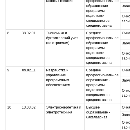
газовых скважин
профессиональное
образование -
Заоч
программы
подготовки
Очно
специалистов
заоч
среднего звена
8
38.02.01
Экономика и
Среднее
Очн
бухгалтерский учет
профессиональное
(по отраслям)
образование -
Заоч
программы
подготовки
Очно
специалистов
заоч
среднего звена
9
09.02.11
Разработка и
Среднее
Очн
управление
профессиональное
программным
образование -
Заоч
обеспечением
программы
подготовки
Очно
специалистов
заоч
среднего звена
10
13.03.02
Электроэнергетика и
Высшее
Очн
электротехника
образование -
Заоч
бакалавриат
Очно
заоч