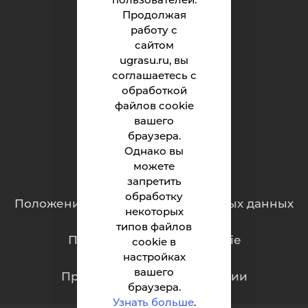
Продолжая
работу с
Институт
сайтом
ugrasu.ru, вы
Абитуриенту
соглашаетесь с
обработкой
Студенту
файлов cookie
Родителям
вашего
браузера.
Однако вы
можете
Обращения граждан
запретить
обработку
Положение о защите персональных данных
некоторых
типов файлов
Политика обработки cookie
cookie в
настройках
вашего
Противодействие коррупции
браузера.
Узнать больше
.