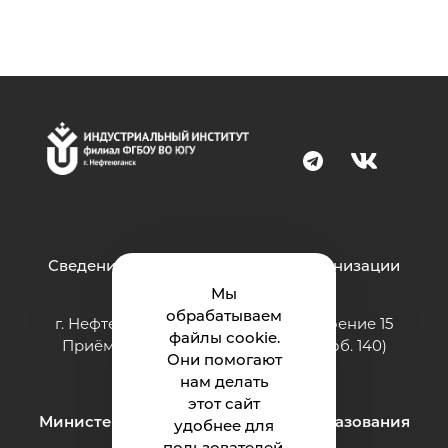
Сведения об образовательной организации
Мы
обрабатываем
г. Нефтеюганск, ул. Строителей, строение 15
файлы cookie.
Приёмная: тел.: 8 (3463) 200-994 (доб. 140)
Они помогают
e-mail:
ii@ugrasu.ru
нам делать
этот сайт
Министерство науки и высшего образования
удобнее для
Российской Федерации
пользователей.