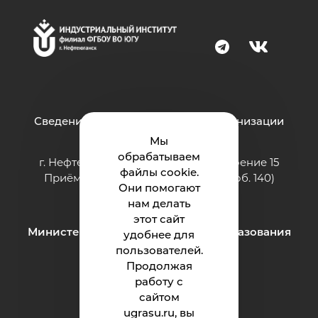
Сведения об образовательной организации
Мы
обрабатываем
г. Нефтеюганск, ул. Строителей, строение 15
файлы cookie.
Приёмная: тел.: 8 (3463) 200-994 (доб. 140)
Они помогают
e-mail:
ii@ugrasu.ru
нам делать
этот сайт
Министерство науки и высшего образования
удобнее для
Российской Федерации
пользователей.
Продолжая
работу с
Институт
сайтом
ugrasu.ru, вы